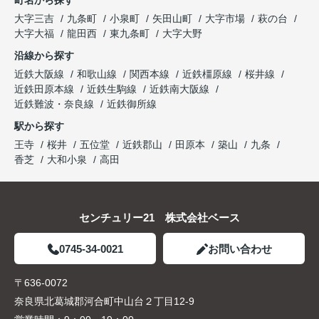
町名から探す
大字三吉
九条町
小泉町
矢田山町
大字市場
萩の台
大字大福
龍田西
東九条町
大字大野
沿線から探す
近鉄大阪線
和歌山線
関西本線
近鉄橿原線
桜井線
近鉄田原本線
近鉄生駒線
近鉄南大阪線
近鉄難波・奈良線
近鉄御所線
駅から探す
王寺
桜井
五位堂
近鉄郡山
田原本
築山
九条
香芝
大和小泉
高田
センチュリー21 株式会社ベース
0745-34-0021
お問い合わせ
〒636-0072
奈良県北葛城郡河合町中山台２丁目12-9