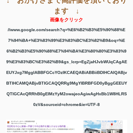
↓ おかげさまで高評価を頂いており
ます ↓
画像をクリック
//www.google.com/search?q=%E6%B2%B3%E5%90%88%E
7%94%BA+%E3%83%99%E3%83%BC%E3%82%B9&oq=%E
6%B2%B3%E5%90%88%E7%94%BA%E3%80%80%E3%83%9
9%E3%83%BC%E3%82%B9&gs_lcrp=EgZjaHJvbWUqCAgAE
EUYJxg7MggIABBFGCcYOzIKCAEQABiABBiiBDIHCAIQABjv
BTIHCAMQABjvBTIGCAQQRRg9MgYIBRBFGD0yBggGEEUY
QTIGCAcQRRhB0gEIMzYyM2owajeoAgiwAgHxBb1W8HLRS
0zV&sourceid=chrome&ie=UTF-8