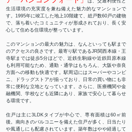
は、交通利便性と
生活環境の充実度を兼ね備えた魅力的なマンションで
す。1995年に竣工した地上10階建て、総戸数60戸の建物
で、落ち着いたコミュニティが形成されており、長く安
心して住める住環境が整っています。
このマンションの最大の魅力は、なんといっても駅まで
のアクセスの良さです。最寄り駅であるJR関西本線・王
寺駅までは徒歩5分ほどで、近鉄生駒線や近鉄田原本線
も利用可能なため、通勤・通学はもちろん、大阪や奈良
方面への移動も快適です。駅周辺にはスーパーやコンビ
ニ、ドラッグストアが揃っており、日常の買い物にも非
常に便利な立地となっています。さらに、医療機関や金
融機関、学校なども近隣にあり、家族で安心して暮らせ
る環境です。
住戸は主に3LDKタイプが中心で、専有面積は60㎡前
後。南向きのバルコニーを備えた住戸が多く、日当たり
や風通しにも配慮されています。築年数はやや経過して