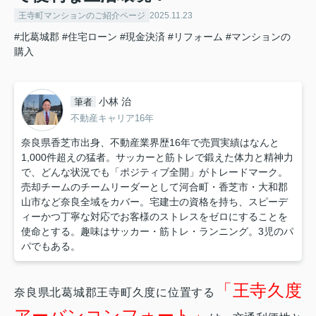
王寺町マンションのご紹介ページ
2025.11.23
#北葛城郡
#住宅ローン
#現金決済
#リフォーム
#マンションの
購入
小林 治
筆者
不動産キャリア16年
奈良県香芝市出身、不動産業界歴16年で売買実績はなんと
1,000件超えの猛者。サッカーと筋トレで鍛えた体力と精神力
で、どんな状況でも「ポジティブ全開」がトレードマーク。
売却チームのチームリーダーとして河合町・香芝市・大和郡
山市など奈良全域をカバー。宅建士の資格を持ち、スピーデ
ィーかつ丁寧な対応でお客様のストレスをゼロにすることを
使命とする。趣味はサッカー・筋トレ・ランニング。3児のパ
パでもある。
「王寺久度
奈良県北葛城郡王寺町久度に位置する
アーバンコンフォート」