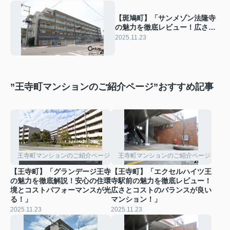
【斑鳩町】「サンメゾン法隆寺
の魅力を徹底レビュー！広さと
設備のバランスが優れた住ま
2025.11.23
い！
”王寺町マンションのご紹介ページ”おすすめ記事
王寺町マンションのご紹介ページ
王寺町マンションのご紹介ページ
【王寺町】「グランデージ王寺
【王寺町】「エクセルハイツ王
の魅力を徹底解説！安心の住環
寺駅前の魅力を徹底レビュー！
境とコストパフォーマンスが光
広さとコストのバランスが良い
る！」
マンション！」
2025.11.23
2025.11.23