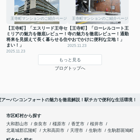
王寺町マンションのご紹介ページ
王寺町マンションのご紹介ページ
【王寺町】「エスリード王寺セ
【王寺町】「ローレルコート王
ミリアの魅力を徹底レビュー！
寺の魅力を徹底レビュー！通勤
将来を見据えて長く暮らせる住
やおでかけに便利な立地！」
まい！」
2025.11.23
2025.11.23
もっと見る
ブログトップへ
度アーバンコンフォートの魅力を徹底解説！駅チカで便利な生活環境！
市区町村から探す
大和郡山市
奈良市
橿原市
香芝市
桜井市
北葛城郡広陵町
大和高田市
天理市
生駒市
生駒郡斑鳩町