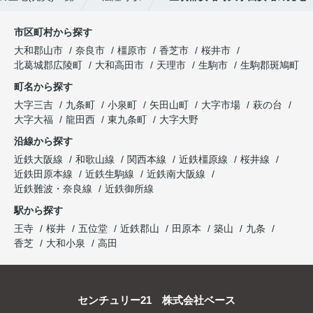
市区町村から探す
大和郡山市
奈良市
橿原市
香芝市
桜井市
北葛城郡広陵町
大和高田市
天理市
生駒市
生駒郡斑鳩町
町名から探す
大字三吉
九条町
小泉町
矢田山町
大字市場
萩の台
大字大福
龍田西
東九条町
大字大野
沿線から探す
近鉄大阪線
和歌山線
関西本線
近鉄橿原線
桜井線
近鉄田原本線
近鉄生駒線
近鉄南大阪線
近鉄難波・奈良線
近鉄御所線
駅から探す
王寺
桜井
五位堂
近鉄郡山
田原本
築山
九条
香芝
大和小泉
高田
センチュリー21 株式会社ベース