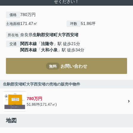
せください！
780万円
価格
171.47㎡
51.86坪
土地面積
坪数
奈良県
生駒郡安堵町
大字西安堵
所在地
関西本線
「
法隆寺
」駅 徒歩21分
交通
関西本線
「
大和小泉
」駅 徒歩34分
お問い合わせ
無料
生駒郡安堵町大字西安堵の売地の販売中物件
780万円
51.86坪(171.47㎡)
地図