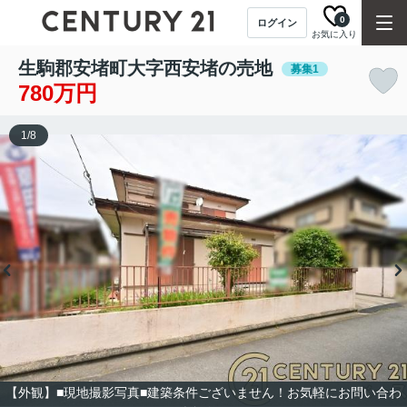
0
ログイン
お気に入り
生駒郡安堵町大字西安堵の売地
募集1
780万円
1
/
8
【外観】■現地撮影写真■建築条件ございません！お気軽にお問い合わ