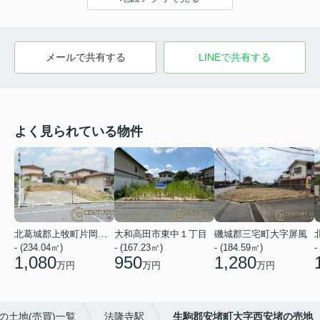
メールで共有する
LINEで共有する
よく見られている物件
北葛城郡上牧町片岡台１丁目
大和高田市東中１丁目
磯城郡三宅町大字屏風
- (234.04㎡)
- (167.23㎡)
- (184.59㎡)
-
1,080
950
1,280
万円
万円
万円
の土地(売買)一覧
法隆寺駅
生駒郡安堵町大字西安堵の売地