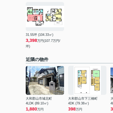
31.55坪 (104.33㎡)
3,398
万円(
107.7
万円/
坪)
近隣の物件
大和郡山市城北町
大和郡山市下三橋町
4LDK (89.10㎡)
4DK (79.38㎡)
4
1,880
398
3
万円
万円