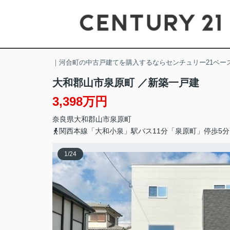
｜河合町の中古戸建てを購入するならセンチュリー21ベー
大和郡山市泉原町 ／新築一戸建
3,398万円
奈良県
大和郡山市
泉原町
関西本線「大和小泉」駅バス11分「泉原町」停歩5分
1
/
24