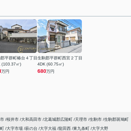
駒郡平群町椿台４丁目
生駒郡平群町西宮２丁目
 (103.37㎡)
4DK (60.75㎡)
8
680
万円
万円
市
桜井市
大和高田市
北葛城郡広陵町
天理市
生駒市
生駒郡斑鳩町
泉町
大字市場
萩の台
大字大福
龍田西
東九条町
大字大野