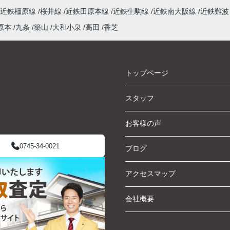
近鉄橿原線
桜井線
近鉄田原本線
近鉄生駒線
近鉄南大阪線
近鉄難波
原本
九条
築山
大和小泉
高田
香芝
トップページ
スタッフ
お客様の声
0745-34-0021
ブログ
アクセスマップ
会社概要