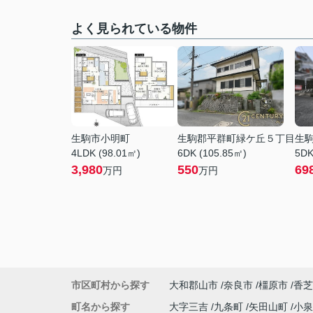
よく見られている物件
生駒市小明町
生駒郡平群町緑ケ丘５丁目
生
4LDK (98.01㎡)
6DK (105.85㎡)
5DK
3,980
550
69
万円
万円
市区町村から探す
大和郡山市
奈良市
橿原市
香芝
町名から探す
大字三吉
九条町
矢田山町
小