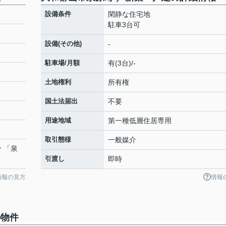
設備条件
閑静な住宅地
駐車3台可
設備(その他)
-
駐車場/月額
有(3台)/-
土地権利
所有権
国土法届出
不要
用途地域
第一種低層住居専用
取引態様
一般媒介
分 「泉
引渡し
即時
情報の見方
情報
の物件