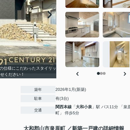
外の仕様にこだわったスタイリッ
わせください！
2026年1月(新築)
築年
有(3台)
駐車
関西本線
「
大和小泉
」駅 バス11分 「泉
交通
町」 停歩5分
報
大和郡山市泉原町 ／新築一戸建の詳細情報