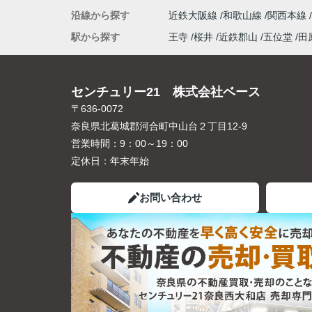
沿線から探す
近鉄大阪線
和歌山線
関西本線
駅から探す
王寺
桜井
近鉄郡山
五位堂
田
センチュリー21 株式会社ベース
〒636-0072
奈良県北葛城郡河合町中山台２丁目12-9
営業時間：
9：00～19：00
定休日：
年末年始
お問い合わせ