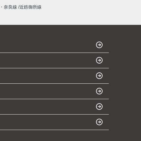
・奈良線
近鉄御所線