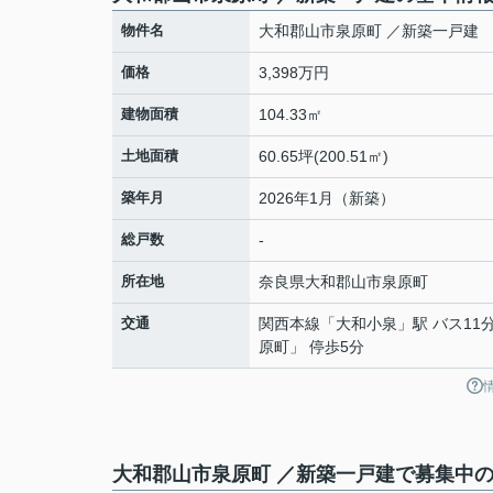
物件名
大和郡山市泉原町 ／新築一戸建
価格
3,398万円
建物面積
104.33㎡
土地面積
60.65坪(200.51㎡)
築年月
2026年1月（新築）
総戸数
-
所在地
奈良県
大和郡山市
泉原町
交通
関西本線
「
大和小泉
」駅 バス11
原町」 停歩5分
大和郡山市泉原町 ／新築一戸建で募集中