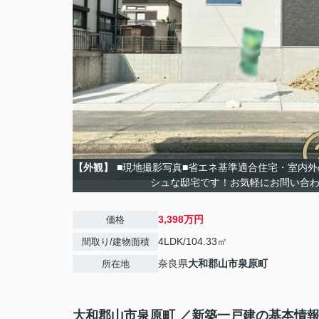
【外観】
■現地撮影写真■省エネ基準適合住宅・室内
シュな邸宅です！お気軽にお問い合
3,398万円
価格
4LDK/104.33㎡
間取り/建物面積
奈良県
大和郡山市
泉原町
所在地
大和郡山市泉原町 ／新築一戸建の基本情