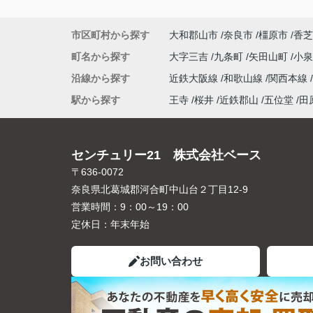
市区町村から探す
大和郡山市
奈良市
橿原市
香芝
町名から探す
大字三吉
九条町
矢田山町
小
沿線から探す
近鉄大阪線
和歌山線
関西本線
駅から探す
王寺
桜井
近鉄郡山
五位堂
田
センチュリー21 株式会社ベース
〒636-0072
奈良県北葛城郡河合町中山台２丁目12-9
営業時間：
9：00～19：00
定休日：
年末年始
お問い合わせ