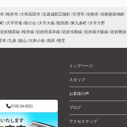
市
桜井市
大和高田市
北葛城郡広陵町
天理市
生駒市
生駒郡斑鳩町
泉町
大字市場
萩の台
大字大福
龍田西
東九条町
大字大野
近鉄橿原線
桜井線
近鉄田原本線
近鉄生駒線
近鉄南大阪線
近鉄難波
原本
九条
築山
大和小泉
高田
香芝
トップページ
スタッフ
お客様の声
0745-34-0021
ブログ
アクセスマップ