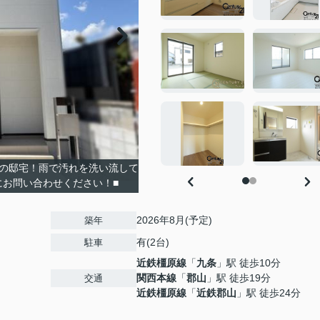
心の邸宅！雨で汚れを洗い流して
にお問い合わせください！■
2026年8月(予定)
築年
有(2台)
駐車
近鉄橿原線
「
九条
」駅 徒歩10分
関西本線
「
郡山
」駅 徒歩19分
交通
近鉄橿原線
「
近鉄郡山
」駅 徒歩24分