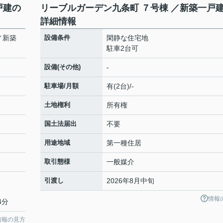
戸建の
リーブルガーデン九条町 ７号棟 ／新築一戸
詳細情報
／新築
設備条件
閑静な住宅地
駐車2台可
設備(その他)
-
駐車場/月額
有(2台)/-
土地権利
所有権
国土法届出
不要
用途地域
第一種住居
取引態様
一般媒介
引渡し
2026年8月中旬
情報
4分
情報の見方