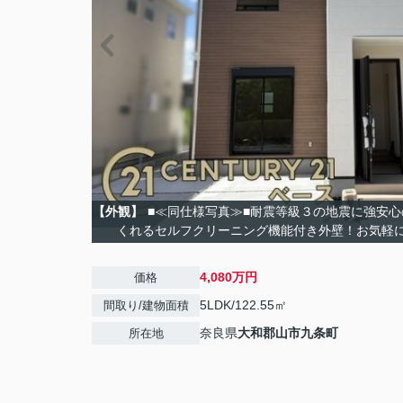
【外観】
■≪同仕様写真≫■耐震等級３の地震に強安
くれるセルフクリーニング機能付き外壁！お気軽
4,080万円
価格
5LDK/122.55㎡
間取り/建物面積
奈良県
大和郡山市
九条町
所在地