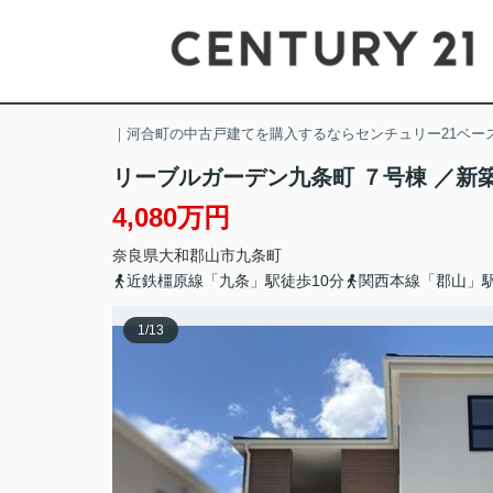
｜河合町の中古戸建てを購入するならセンチュリー21ベー
リーブルガーデン九条町 ７号棟 ／新
4,080万円
奈良県
大和郡山市
九条町
近鉄橿原線「九条」駅徒歩10分
関西本線「郡山」駅
1
/
13