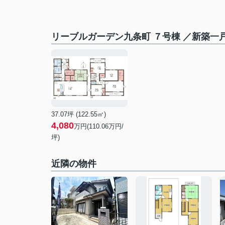
リーブルガーデン九条町 ７号棟 ／新築一
37.07坪 (122.55㎡)
4,080
万円(
110.06
万円/
坪)
近隣の物件