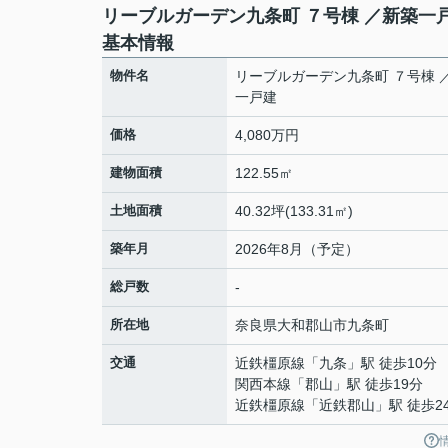
リーブルガーデン九条町 ７号棟 ／新築一
基本情報
物件名
リーブルガーデン九条町 ７号棟 
一戸建
価格
4,080万円
建物面積
122.55㎡
土地面積
40.32坪(133.31㎡)
築年月
2026年8月（予定）
総戸数
-
所在地
奈良県
大和郡山市
九条町
交通
近鉄橿原線
「
九条
」駅 徒歩10分
関西本線
「
郡山
」駅 徒歩19分
近鉄橿原線
「
近鉄郡山
」駅 徒歩2