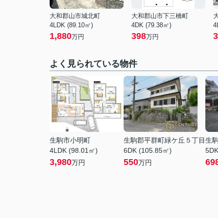
大和郡山市城北町
大和郡山市下三橋町
4LDK (89.10㎡)
4DK (79.38㎡)
4
1,880
398
3
万円
万円
よく見られている物件
生駒市小明町
生駒郡平群町緑ケ丘５丁目
生
4LDK (98.01㎡)
6DK (105.85㎡)
5DK
3,980
550
69
万円
万円