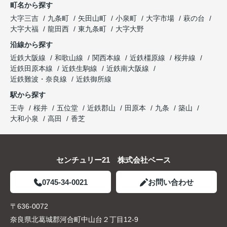
町名から探す
大字三吉
九条町
矢田山町
小泉町
大字市場
萩の台
大字大福
龍田西
東九条町
大字大野
沿線から探す
近鉄大阪線
和歌山線
関西本線
近鉄橿原線
桜井線
近鉄田原本線
近鉄生駒線
近鉄南大阪線
近鉄難波・奈良線
近鉄御所線
駅から探す
王寺
桜井
五位堂
近鉄郡山
田原本
九条
築山
大和小泉
高田
香芝
センチュリー21 株式会社ベース
0745-34-0021
お問い合わせ
〒636-0072
奈良県北葛城郡河合町中山台２丁目12-9