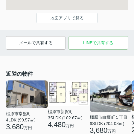
地図アプリで見る
メールで共有する
LINEで共有する
近隣の物件
橿原市新賀町
橿原市常盤町
橿原市白橿町１丁目
3SLDK (102.67㎡)
4LDK (99.57㎡)
4,480
3
6SLDK (204.08㎡)
3,680
万円
万円
3,680
万円