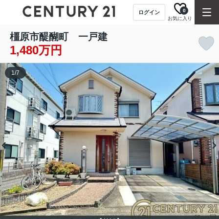
0
ログイン
お気に入り
橿原市醍醐町 一戸建
1,480万円
1
/
7