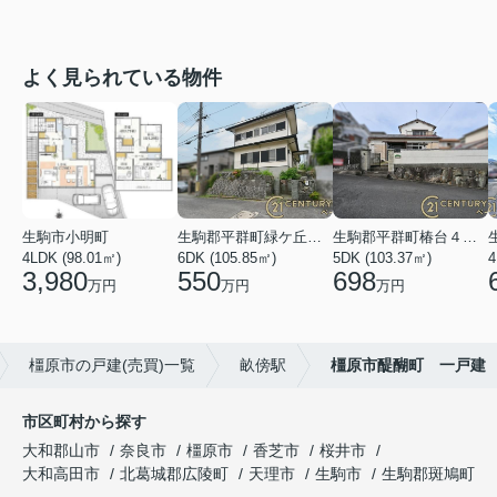
よく見られている物件
生駒市小明町
生駒郡平群町緑ケ丘５丁目
生駒郡平群町椿台４丁目
4LDK (98.01㎡)
6DK (105.85㎡)
5DK (103.37㎡)
4
3,980
550
698
万円
万円
万円
橿原市の戸建(売買)一覧
畝傍駅
橿原市醍醐町 一戸建
市区町村から探す
大和郡山市
奈良市
橿原市
香芝市
桜井市
大和高田市
北葛城郡広陵町
天理市
生駒市
生駒郡斑鳩町