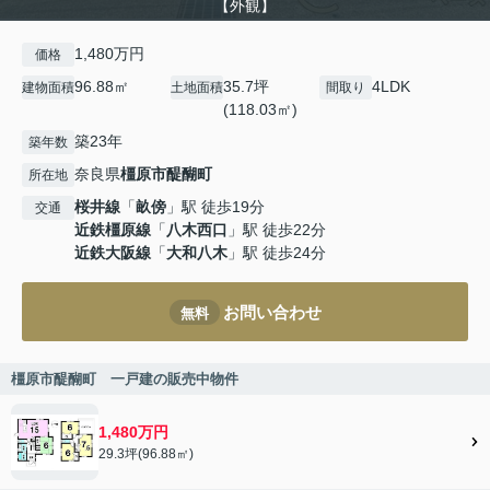
【外観】
1,480万円
価格
96.88㎡
35.7坪
4LDK
建物面積
土地面積
間取り
(118.03㎡)
築23年
築年数
奈良県
橿原市
醍醐町
所在地
桜井線
「
畝傍
」駅 徒歩19分
交通
近鉄橿原線
「
八木西口
」駅 徒歩22分
近鉄大阪線
「
大和八木
」駅 徒歩24分
お問い合わせ
無料
橿原市醍醐町 一戸建の販売中物件
1,480万円
29.3坪(96.88㎡)