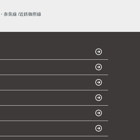
・奈良線
近鉄御所線