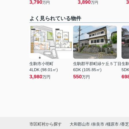
3,790
3,890
3
万円
万円
よく見られている物件
生駒市小明町
生駒郡平群町緑ケ丘５丁目
生
4LDK (98.01㎡)
6DK (105.85㎡)
5DK
3,980
550
69
万円
万円
市区町村から探す
大和郡山市
奈良市
橿原市
香芝