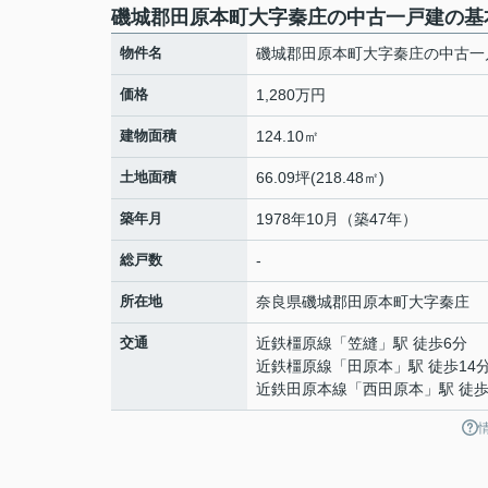
磯城郡田原本町大字秦庄の中古一戸建の基
物件名
磯城郡田原本町大字秦庄の中古一
価格
1,280万円
建物面積
124.10㎡
土地面積
66.09坪(218.48㎡)
築年月
1978年10月（築47年）
総戸数
-
所在地
奈良県
磯城郡田原本町
大字秦庄
交通
近鉄橿原線
「
笠縫
」駅 徒歩6分
近鉄橿原線
「
田原本
」駅 徒歩14
近鉄田原本線
「
西田原本
」駅 徒歩