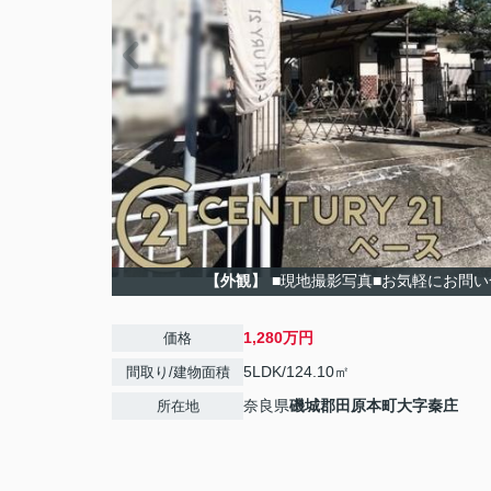
【外観】
■現地撮影写真■お気軽にお問
1,280万円
価格
5LDK/124.10㎡
間取り/建物面積
奈良県
磯城郡田原本町
大字秦庄
所在地