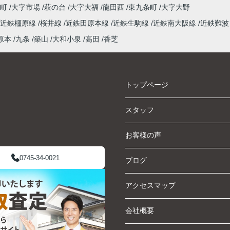
泉町
大字市場
萩の台
大字大福
龍田西
東九条町
大字大野
近鉄橿原線
桜井線
近鉄田原本線
近鉄生駒線
近鉄南大阪線
近鉄難波
原本
九条
築山
大和小泉
高田
香芝
トップページ
スタッフ
お客様の声
0745-34-0021
ブログ
アクセスマップ
会社概要