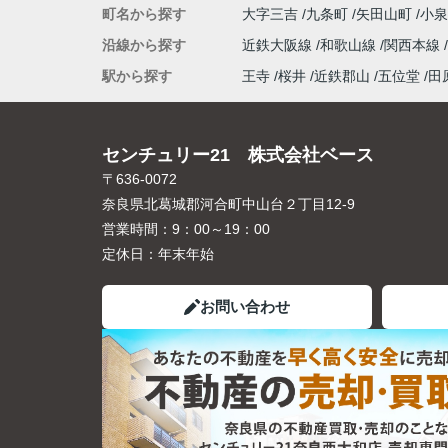
町名から探す
大字三吉
九条町
矢田山町
小
沿線から探す
近鉄大阪線
和歌山線
関西本線
駅から探す
王寺
桜井
近鉄郡山
五位堂
田
センチュリー21 株式会社ベース
〒636-0072
奈良県北葛城郡河合町中山台２丁目12-9
営業時間：
9：00～19：00
定休日：
年末年始
お問い合わせ