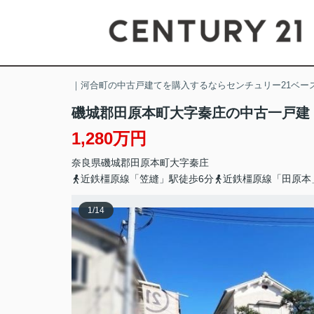
｜河合町の中古戸建てを購入するならセンチュリー21ベー
磯城郡田原本町大字秦庄の中古一戸建
1,280万円
奈良県
磯城郡田原本町
大字秦庄
近鉄橿原線「笠縫」駅徒歩6分
近鉄橿原線「田原本
1
/
14