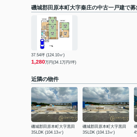
磯城郡田原本町大字秦庄の中古一戸建で募
37.54坪 (124.10㎡)
1,280
万円(
34.1
万円/坪)
近隣の物件
磯城郡田原本町大字黒田
磯城郡田原本町大字黒田
3SLDK (104.13㎡)
3SLDK (104.13㎡)
4