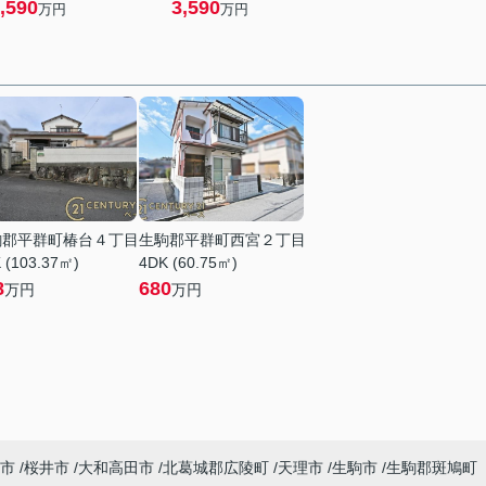
,590
3,590
万円
万円
駒郡平群町椿台４丁目
生駒郡平群町西宮２丁目
 (103.37㎡)
4DK (60.75㎡)
8
680
万円
万円
市
桜井市
大和高田市
北葛城郡広陵町
天理市
生駒市
生駒郡斑鳩町