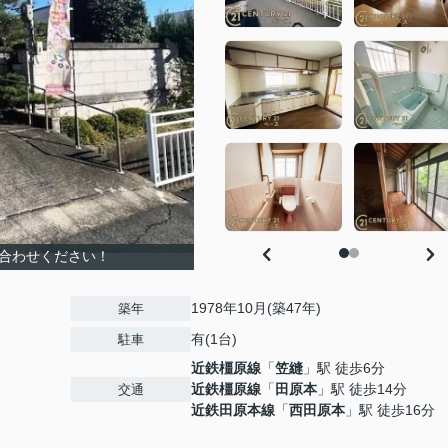
い合わせください！
1978年10月(築47年)
築年
有(1台)
駐車
近鉄橿原線
「
笠縫
」駅 徒歩6分
近鉄橿原線
「
田原本
」駅 徒歩14分
交通
近鉄田原本線
「
西田原本
」駅 徒歩16分