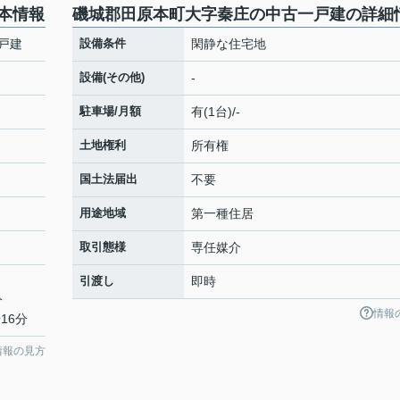
本情報
磯城郡田原本町大字秦庄の中古一戸建の詳細
戸建
設備条件
閑静な住宅地
設備(その他)
-
駐車場/月額
有(1台)/-
土地権利
所有権
国土法届出
不要
用途地域
第一種住居
取引態様
専任媒介
引渡し
即時
分
情報
16分
情報の見方