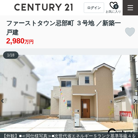
0
ログイン
お気に入り
ファーストタウン忌部町 ３号地 ／新築一
戸建
2,980
万円
1
/
18
【外観】■≪同仕様写真≫■次世代省エネルギーＳランク基準等級４を