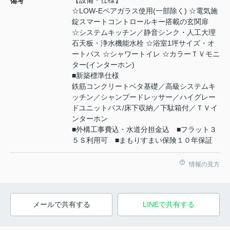
【設備・仕様】
備考
☆LOW-Eペアガラス使用(一部除く) ☆電気施
錠スマートコントロールキー搭載の玄関扉
☆システムキッチン／静音シンク・人工大理
石天板・浄水機能水栓 ☆浴室1坪サイズ・オ
ートバス ☆シャワートイレ ☆カラーＴＶモニ
ター(インターホン)
■新築標準仕様
鉄筋コンクリートベタ基礎／高級システムキ
ッチン／シャンプードレッサー／ハイグレー
ドユニットバス/床下収納／下駄箱付／ＴＶイ
ンターホン
■外構工事費込・水道分担金込 ■フラット３
５Ｓ利用可 ■まもりすまい保険１０年保証
情報の見方
メールで共有する
LINEで共有する