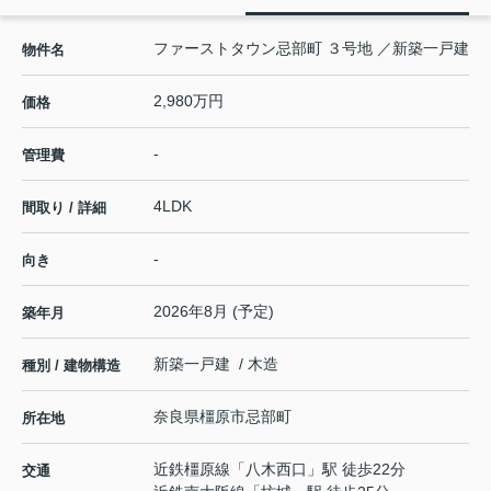
ファーストタウン忌部町 ３号地 ／新築一戸建
物件名
2,980万円
価格
-
管理費
4LDK
間取り / 詳細
-
向き
2026年8月 (予定)
築年月
新築一戸建 / 木造
種別 / 建物構造
奈良県
橿原市
忌部町
所在地
近鉄橿原線
「
八木西口
」駅 徒歩22分
交通