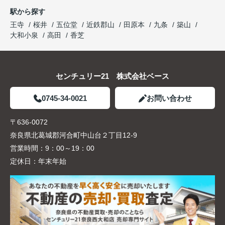
駅から探す
王寺
桜井
五位堂
近鉄郡山
田原本
九条
築山
大和小泉
高田
香芝
センチュリー21 株式会社ベース
0745-34-0021
お問い合わせ
〒636-0072
奈良県北葛城郡河合町中山台２丁目12-9
営業時間：
9：00～19：00
定休日：
年末年始