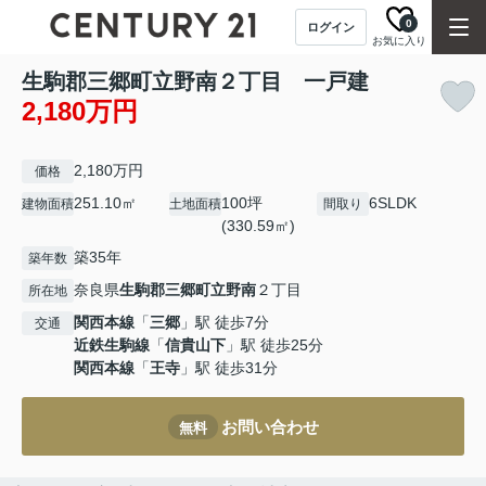
0
ログイン
お気に入り
生駒郡三郷町立野南２丁目 一戸建
2,180万円
2,180万円
価格
251.10㎡
100坪
6SLDK
建物面積
土地面積
間取り
(330.59㎡)
築35年
築年数
奈良県
生駒郡三郷町
立野南
２丁目
所在地
関西本線
「
三郷
」駅 徒歩7分
交通
近鉄生駒線
「
信貴山下
」駅 徒歩25分
関西本線
「
王寺
」駅 徒歩31分
お問い合わせ
無料