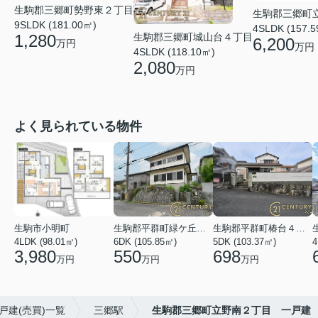
生駒郡三郷町勢野東２丁目
生駒郡三郷町
9SLDK (181.00㎡)
4SLDK (157.
1,280
生駒郡三郷町城山台４丁目
6,200
万円
万円
4SLDK (118.10㎡)
2,080
万円
よく見られている物件
生駒市小明町
生駒郡平群町緑ケ丘５丁目
生駒郡平群町椿台４丁目
4LDK (98.01㎡)
6DK (105.85㎡)
5DK (103.37㎡)
4
3,980
550
698
万円
万円
万円
戸建(売買)一覧
三郷駅
生駒郡三郷町立野南２丁目 一戸建