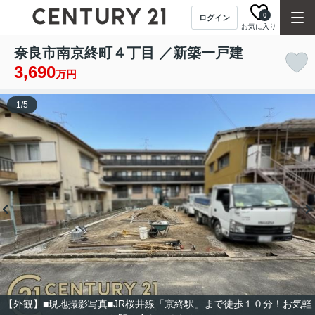
0
ログイン
お気に入り
奈良市南京終町４丁目 ／新築一戸建
3,690
万円
1
/
5
【外観】■現地撮影写真■JR桜井線「京終駅」まで徒歩１０分！お気軽