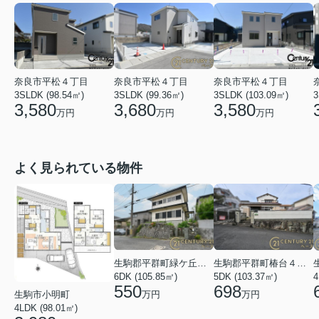
奈良市平松４丁目
奈良市平松４丁目
奈良市平松４丁目
3SLDK (98.54㎡)
3SLDK (99.36㎡)
3SLDK (103.09㎡)
3
3,580
3,680
3,580
万円
万円
万円
よく見られている物件
生駒郡平群町緑ケ丘５丁目
生駒郡平群町椿台４丁目
6DK (105.85㎡)
5DK (103.37㎡)
4
550
698
万円
万円
生駒市小明町
4LDK (98.01㎡)