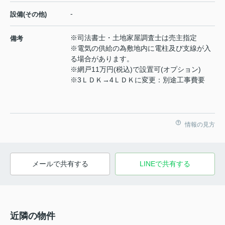
-
設備(その他)
※司法書士・土地家屋調査士は売主指定
備考
※電気の供給の為敷地内に電柱及び支線が入
る場合があります。
※網戸11万円(税込)で設置可(オプション)
※3ＬＤＫ→4ＬＤＫに変更：別途工事費要
情報の見方
メールで共有する
LINEで共有する
近隣の物件