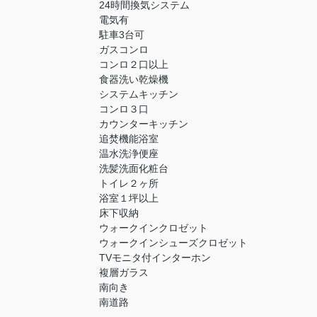
24時間換気システム
電気有
駐車3台可
ガスコンロ
コンロ２口以上
食器洗い乾燥機
システムキッチン
コンロ３口
カウンターキッチン
追焚機能浴室
温水洗浄便座
洗髪洗面化粧台
トイレ２ヶ所
浴室１坪以上
床下収納
ウォークインクロゼット
ウォークインシューズクロゼット
TVモニタ付インターホン
複層ガラス
南向き
南道路