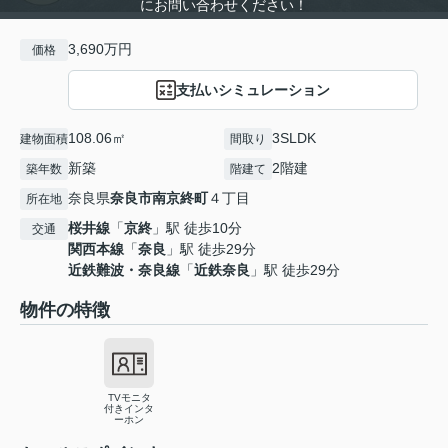
にお問い合わせください！
3,690万円
価格
支払いシミュレーション
108.06㎡
3SLDK
建物面積
間取り
新築
2階建
築年数
階建て
奈良県
奈良市
南京終町
４丁目
所在地
桜井線
「
京終
」駅 徒歩10分
交通
関西本線
「
奈良
」駅 徒歩29分
近鉄難波・奈良線
「
近鉄奈良
」駅 徒歩29分
物件の特徴
TVモニタ
付きインタ
ーホン