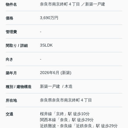
奈良市南京終町４丁目 ／新築一戸建
物件名
3,690万円
価格
-
管理費
3SLDK
間取り / 詳細
-
向き
2026年6月 (新築)
築年月
新築一戸建 / 木造
種別 / 建物構造
奈良県
奈良市
南京終町
４丁目
所在地
桜井線
「
京終
」駅 徒歩10分
交通
関西本線
「
奈良
」駅 徒歩29分
近鉄難波・奈良線
「
近鉄奈良
」駅 徒歩29分