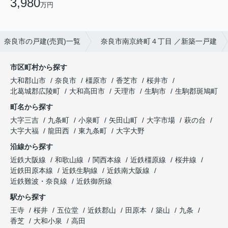
3,980
万円
奈良市の戸建(売買)一覧
奈良市南京終町４丁目 ／新築一戸建
市区町村から探す
大和郡山市
奈良市
橿原市
香芝市
桜井市
北葛城郡広陵町
大和高田市
天理市
生駒市
生駒郡斑鳩町
町名から探す
大字三吉
九条町
小泉町
矢田山町
大字市場
萩の台
大字大福
龍田西
東九条町
大字大野
沿線から探す
近鉄大阪線
和歌山線
関西本線
近鉄橿原線
桜井線
近鉄田原本線
近鉄生駒線
近鉄南大阪線
近鉄難波・奈良線
近鉄御所線
駅から探す
王寺
桜井
五位堂
近鉄郡山
田原本
築山
九条
香芝
大和小泉
高田