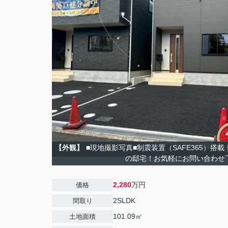
【外観】
■現地撮影写真■制震装置（SAFE365）搭
の邸宅！お気軽にお問い合わせ
2,280
万円
価格
2SLDK
間取り
101.09㎡
土地面積