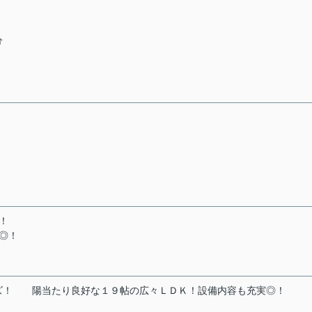
分
！
◎！
ズ！
陽当たり良好な１９帖の広々ＬＤＫ！設備内容も充実◎！