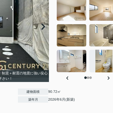
載！制震＋耐震の地震に強い安心
下さい！
90.72㎡
建物面積
2026年6月(新築)
築年月