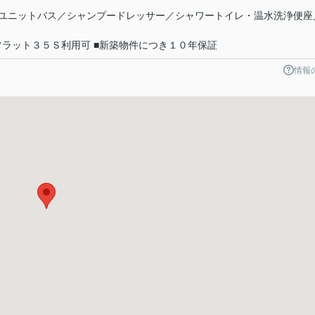
ユニットバス／シャンプードレッサー／シャワートイレ・温水洗浄便座
フラット３５Ｓ利用可 ■新築物件につき１０年保証
情報