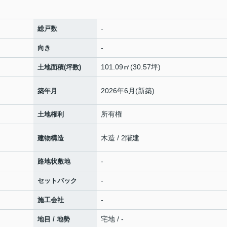
-
総戸数
-
向き
101.09㎡(30.57坪)
土地面積(坪数)
2026年6月(新築)
築年月
所有権
土地権利
木造 / 2階建
建物構造
-
路地状敷地
-
セットバック
-
施工会社
宅地 / -
地目 / 地勢