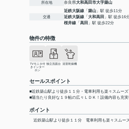
奈良県
大和高田市
大字築山
所在地
近鉄大阪線
「
築山
」駅 徒歩11分
近鉄大阪線
「
大和高田
」駅 徒歩16
交通
桜井線
「
高田
」駅 徒歩22分
物件の特徴
TVモニタ付
独立洗面台
浴室乾燥機
きインター
ホン
セールスポイント
■近鉄築山駅より徒歩１１分・電車利用も楽々スムーズ
■陽当たり良好な１９帖の広々ＬＤＫ！設備内容も充実
ポイント
近鉄築山駅より徒歩１１分
電車利用も楽々スムー