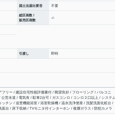
不要
国土法届出要否
総区画数 /
-/-
販売区画数
即時
引渡し
アフリー / 建設住宅性能評価書付 / 眺望良好 / フローリング / バルコニ
/ 公営水道 / 電気有 / 駐車2台可 / ガスコンロ / コンロ２口以上 / システ
キッチン / 追焚機能浴室 / 浴室乾燥機 / 温水洗浄便座 / 洗髪洗面化粧台 /
洗面台 / 床下収納 / TVモニタ付インターホン / 複層ガラス / 防犯カメラ