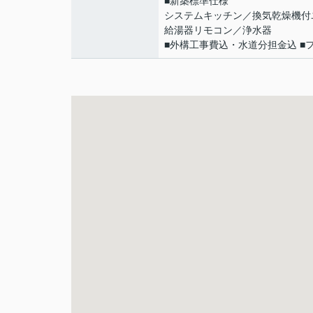
■新築標準仕様
システムキッチン／換気乾燥機付
給湯器リモコン／浄水器
■外構工事費込・水道分担金込 ■