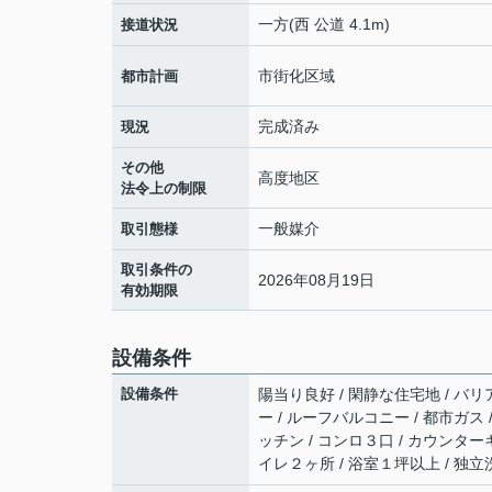
一方(西 公道 4.1m)
接道状況
市街化区域
都市計画
完成済み
現況
その他
高度地区
法令上の制限
一般媒介
取引態様
取引条件の
2026年08月19日
有効期限
設備条件
設備条件
陽当り良好 / 閑静な住宅地 / バリ
ー / ルーフバルコニー / 都市ガス 
ッチン / コンロ３口 / カウンター
イレ２ヶ所 / 浴室１坪以上 / 独立