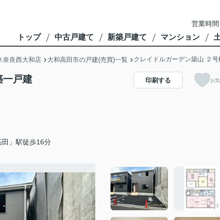
営業時間
トップ
中古戸建て
新築戸建て
マンション
クレイドルガーデン築山 ２号
ス奈良西大和店
大和高田市の戸建(売買)一覧
築一戸建
印刷する
お気
田」駅徒歩16分