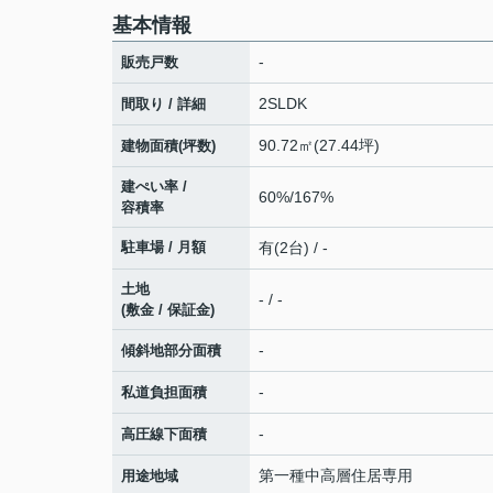
基本情報
-
販売戸数
2SLDK
間取り / 詳細
90.72㎡(27.44坪)
建物面積(坪数)
建ぺい率 /
60%/167%
容積率
駐車場 / 月額
有(2台) / -
土地
- / -
(敷金 / 保証金)
-
傾斜地部分面積
-
私道負担面積
-
高圧線下面積
第一種中高層住居専用
用途地域