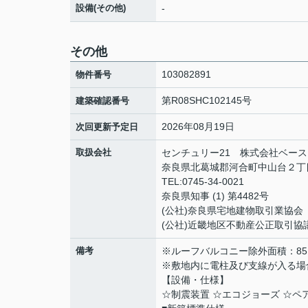
設備(その他)
-
その他
103082891
物件番号
第R08SHC102145号
建築確認番号
2026年08月19日
次回更新予定日
取扱会社
センチュリー21 株式会社ベース
奈良県北葛城郡河合町中山台２丁目
TEL:0745-34-0021
奈良県知事 (1) 第4482号
(公社)奈良県宅地建物取引業協会
(公社)近畿地区不動産公正取引協
備考
※ルーフバルコニー除外面積：85.
※敷地内に電柱及び支線が入る場
【設備・仕様】
☆制震装置 ☆エコジョーズ ☆ペ