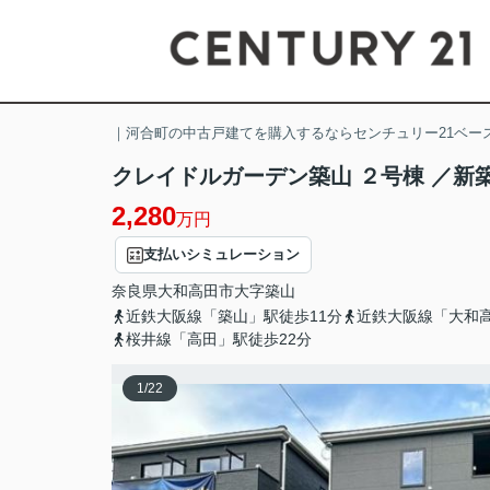
｜河合町の中古戸建てを購入するならセンチュリー21ベー
クレイドルガーデン築山 ２号棟 ／新
2,280
万円
支払いシミュレーション
奈良県
大和高田市
大字築山
近鉄大阪線「築山」駅徒歩11分
近鉄大阪線「大和高
桜井線「高田」駅徒歩22分
1
/
22