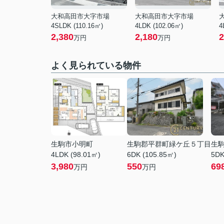
大和高田市大字市場
大和高田市大字市場
4SLDK (110.16㎡)
4LDK (102.06㎡)
4
2,380
2,180
2
万円
万円
よく見られている物件
生駒市小明町
生駒郡平群町緑ケ丘５丁目
生
4LDK (98.01㎡)
6DK (105.85㎡)
5DK
3,980
550
69
万円
万円