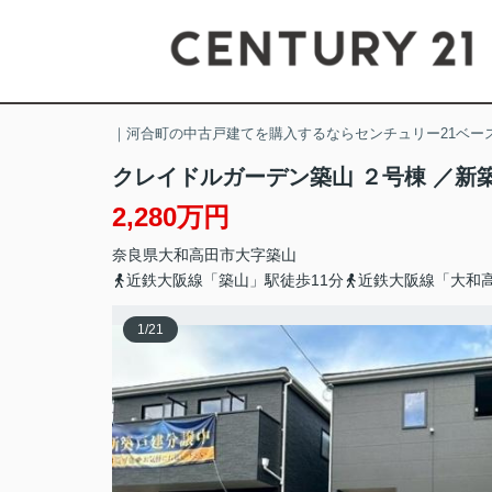
｜河合町の中古戸建てを購入するならセンチュリー21ベー
クレイドルガーデン築山 ２号棟 ／新
2,280万円
奈良県
大和高田市
大字築山
近鉄大阪線「築山」駅徒歩11分
近鉄大阪線「大和高
1
/
21