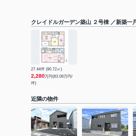
クレイドルガーデン築山 ２号棟 ／新築一
27.44坪 (90.72㎡)
2,280
万円(
83.09
万円/
坪)
近隣の物件