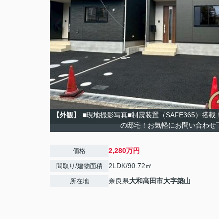
【外観】
■現地撮影写真■制震装置（SAFE365）搭
の邸宅！お気軽にお問い合わせ
2,280万円
価格
2LDK/90.72㎡
間取り/建物面積
奈良県
大和高田市
大字築山
所在地