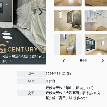
載！制震＋耐震の地震に強い安心
下さい！
2026年6月(新築)
築年
有(2台)
駐車
近鉄大阪線
「
築山
」駅 徒歩11分
近鉄大阪線
「
大和高田
」駅 徒歩16分
交通
桜井線
「
高田
」駅 徒歩22分