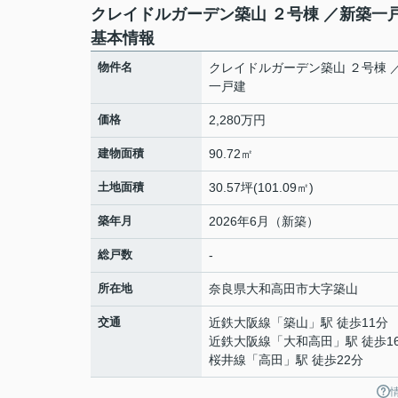
クレイドルガーデン築山 ２号棟 ／新築一
基本情報
物件名
クレイドルガーデン築山 ２号棟 
一戸建
価格
2,280万円
建物面積
90.72㎡
土地面積
30.57坪(101.09㎡)
築年月
2026年6月（新築）
総戸数
-
所在地
奈良県
大和高田市
大字築山
交通
近鉄大阪線
「
築山
」駅 徒歩11分
近鉄大阪線
「
大和高田
」駅 徒歩1
桜井線
「
高田
」駅 徒歩22分