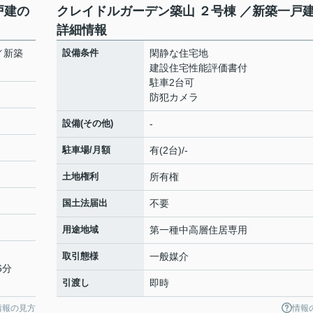
戸建の
クレイドルガーデン築山 ２号棟 ／新築一戸
詳細情報
／新築
設備条件
閑静な住宅地
建設住宅性能評価書付
駐車2台可
防犯カメラ
設備(その他)
-
駐車場/月額
有(2台)/-
土地権利
所有権
国土法届出
不要
用途地域
第一種中高層住居専用
取引態様
一般媒介
6分
引渡し
即時
情報の見方
情報