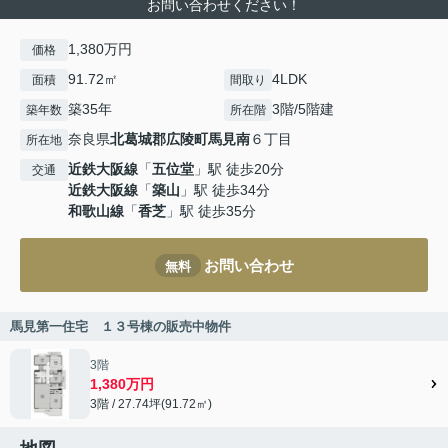
お問い合わせください！
1,380万円
価格
91.72㎡
4LDK
面積
間取り
築35年
3階/5階建
築年数
所在階
奈良県
北葛城郡広陵町
馬見南
６丁目
所在地
近鉄大阪線
「
五位堂
」駅 徒歩20分
交通
近鉄大阪線
「
築山
」駅 徒歩34分
和歌山線
「
香芝
」駅 徒歩35分
お問い合わせ
無料
馬見第一住宅 １３号棟の販売中物件
3階
1,380万円
3階 / 27.74坪(91.72㎡)