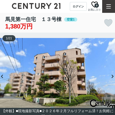
0
ログイン
お気に入り
馬見第一住宅 １３号棟
空室1
1,380万円
1
/
21
【外観】■現地撮影写真■２０２６年２月フルリフォーム済！お気軽に