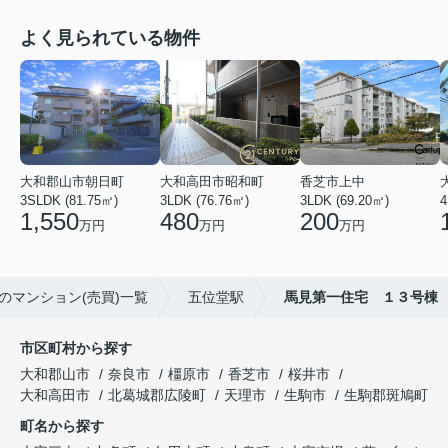
よく見られている物件
大和郡山市朝日町
大和高田市昭和町
香芝市上中
3SLDK (81.75㎡)
3LDK (76.76㎡)
3LDK (69.20㎡)
4
1,550
480
200
万円
万円
万円
のマンション(売買)一覧
五位堂駅
馬見第一住宅 １３号棟
市区町村から探す
大和郡山市
奈良市
橿原市
香芝市
桜井市
大和高田市
北葛城郡広陵町
天理市
生駒市
生駒郡斑鳩町
町名から探す