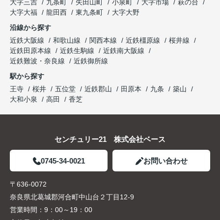
大字三吉
九条町
矢田山町
小泉町
大字市場
萩の台
大字大福
龍田西
東九条町
大字大野
沿線から探す
近鉄大阪線
和歌山線
関西本線
近鉄橿原線
桜井線
近鉄田原本線
近鉄生駒線
近鉄南大阪線
近鉄難波・奈良線
近鉄御所線
駅から探す
王寺
桜井
五位堂
近鉄郡山
田原本
九条
築山
大和小泉
高田
香芝
センチュリー21 株式会社ベース
0745-34-0021
お問い合わせ
〒636-0072
奈良県北葛城郡河合町中山台２丁目12-9
営業時間：
9：00～19：00