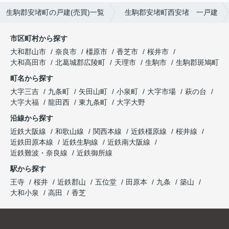
生駒郡安堵町の戸建(売買)一覧
生駒郡安堵町西安堵 一戸建
市区町村から探す
大和郡山市
奈良市
橿原市
香芝市
桜井市
大和高田市
北葛城郡広陵町
天理市
生駒市
生駒郡斑鳩町
町名から探す
大字三吉
九条町
矢田山町
小泉町
大字市場
萩の台
大字大福
龍田西
東九条町
大字大野
沿線から探す
近鉄大阪線
和歌山線
関西本線
近鉄橿原線
桜井線
近鉄田原本線
近鉄生駒線
近鉄南大阪線
近鉄難波・奈良線
近鉄御所線
駅から探す
王寺
桜井
近鉄郡山
五位堂
田原本
九条
築山
大和小泉
高田
香芝