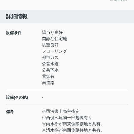
詳細情報
陽当り良好
設備条件
閑静な住宅地
眺望良好
フローリング
都市ガス
公営水道
公共下水
電気有
南道路
-
設備(その他)
※司法書士売主指定
備考
※西側へ建物一部越境有り
※雨水枡が南東側隣接地と共有。
※汚水桝が南西側隣接地と共有。