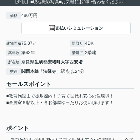
【外観】■現地撮影写真■お気軽にお問い合わせください！
480万円
価格
支払いシミュレーション
75.87㎡
4DK
建物面積
間取り
築43年
2階建
築年数
階建て
奈良県
生駒郡安堵町
大字西安堵
所在地
関西本線
「
法隆寺
」駅 徒歩24分
交通
セールスポイント
■教育施設まで徒歩圏内！子育て世代も安心の住環境！
■全居室６帖以上・各お部屋ゆったりお使い頂けます！
ポイント