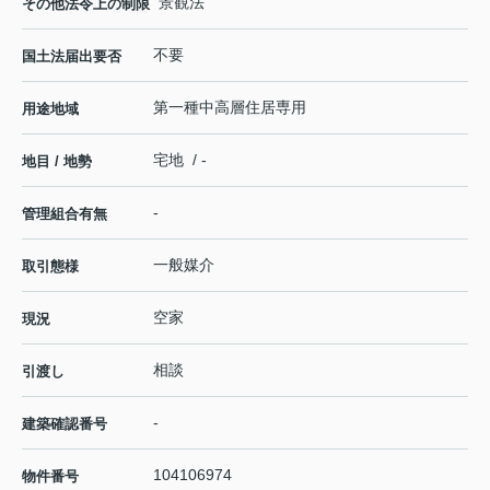
景観法
その他法令上の制限
不要
国土法届出要否
第一種中高層住居専用
用途地域
宅地 / -
地目 / 地勢
-
管理組合有無
一般媒介
取引態様
空家
現況
相談
引渡し
-
建築確認番号
104106974
物件番号