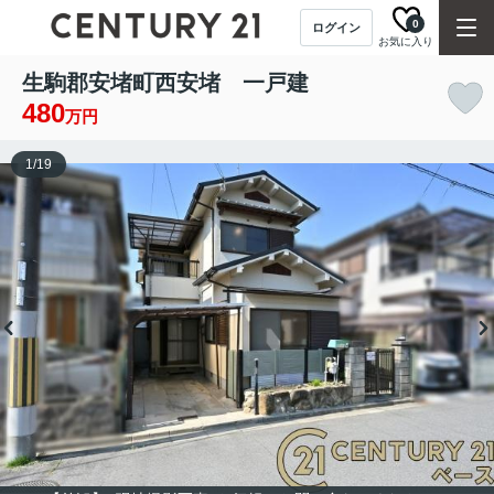
0
ログイン
お気に入り
生駒郡安堵町西安堵 一戸建
480
万円
1
/
19