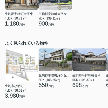
生駒郡安堵町大字東安堵
生駒郡安堵町大字かしの木台１丁目
4LDK (90.71㎡)
7DK (139.11㎡)
1,180
900
万円
万円
よく見られている物件
生駒郡平群町緑ケ丘５丁目
生駒郡平群町椿台４丁目
6DK (105.85㎡)
5DK (103.37㎡)
4
550
698
万円
万円
生駒市小明町
4LDK (98.01㎡)
3,980
万円