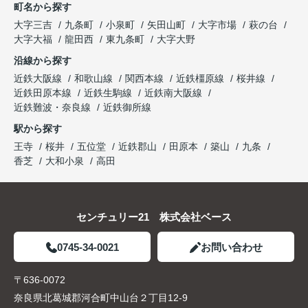
町名から探す
大字三吉
九条町
小泉町
矢田山町
大字市場
萩の台
大字大福
龍田西
東九条町
大字大野
沿線から探す
近鉄大阪線
和歌山線
関西本線
近鉄橿原線
桜井線
近鉄田原本線
近鉄生駒線
近鉄南大阪線
近鉄難波・奈良線
近鉄御所線
駅から探す
王寺
桜井
五位堂
近鉄郡山
田原本
築山
九条
香芝
大和小泉
高田
センチュリー21 株式会社ベース
0745-34-0021
お問い合わせ
〒636-0072
奈良県北葛城郡河合町中山台２丁目12-9