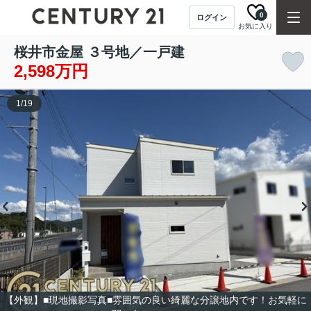
0
ログイン
お気に入り
桜井市金屋 ３号地／一戸建
2,598万円
1
/
19
【外観】■現地撮影写真■雰囲気の良い綺麗な分譲地内です！お気軽に