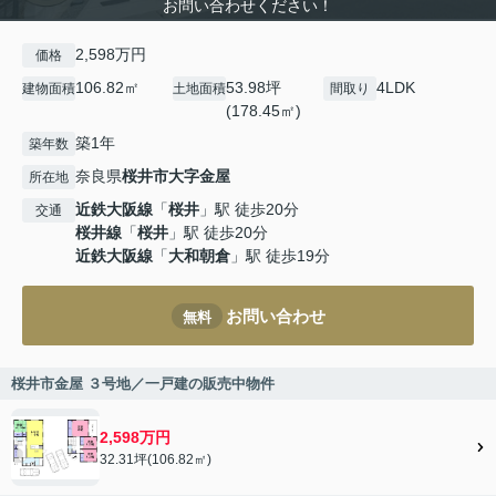
お問い合わせください！
2,598万円
価格
106.82㎡
53.98坪
4LDK
建物面積
土地面積
間取り
(178.45㎡)
築1年
築年数
奈良県
桜井市
大字金屋
所在地
近鉄大阪線
「
桜井
」駅 徒歩20分
交通
桜井線
「
桜井
」駅 徒歩20分
近鉄大阪線
「
大和朝倉
」駅 徒歩19分
お問い合わせ
無料
桜井市金屋 ３号地／一戸建の販売中物件
2,598万円
32.31坪(106.82㎡)