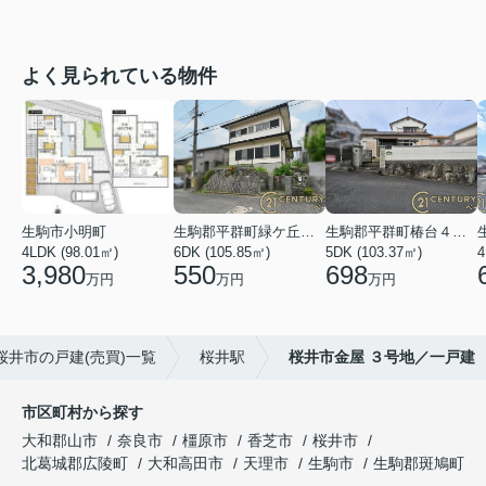
よく見られている物件
生駒市小明町
生駒郡平群町緑ケ丘５丁目
生駒郡平群町椿台４丁目
4LDK (98.01㎡)
6DK (105.85㎡)
5DK (103.37㎡)
4
3,980
550
698
万円
万円
万円
桜井市の戸建(売買)一覧
桜井駅
桜井市金屋 ３号地／一戸建
市区町村から探す
大和郡山市
奈良市
橿原市
香芝市
桜井市
北葛城郡広陵町
大和高田市
天理市
生駒市
生駒郡斑鳩町