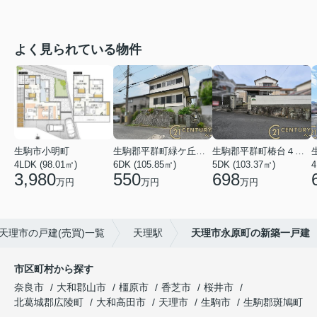
よく見られている物件
生駒市小明町
生駒郡平群町緑ケ丘５丁目
生駒郡平群町椿台４丁目
4LDK (98.01㎡)
6DK (105.85㎡)
5DK (103.37㎡)
4
3,980
550
698
万円
万円
万円
天理市の戸建(売買)一覧
天理駅
天理市永原町の新築一戸建
市区町村から探す
奈良市
大和郡山市
橿原市
香芝市
桜井市
北葛城郡広陵町
大和高田市
天理市
生駒市
生駒郡斑鳩町