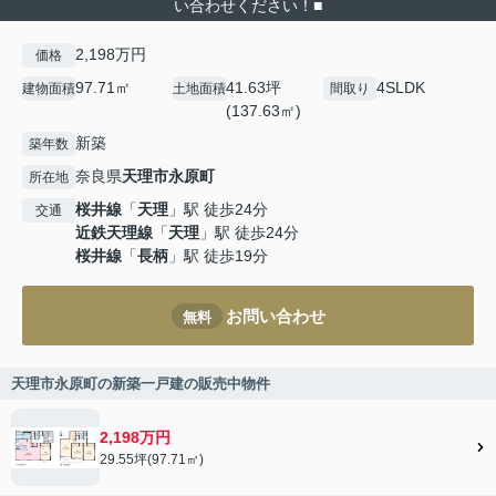
い合わせください！■
2,198万円
価格
97.71㎡
41.63坪
4SLDK
建物面積
土地面積
間取り
(137.63㎡)
新築
築年数
奈良県
天理市
永原町
所在地
桜井線
「
天理
」駅 徒歩24分
交通
近鉄天理線
「
天理
」駅 徒歩24分
桜井線
「
長柄
」駅 徒歩19分
お問い合わせ
無料
天理市永原町の新築一戸建の販売中物件
2,198万円
29.55坪(97.71㎡)