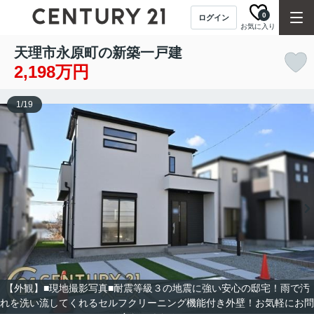
0
ログイン
お気に入り
天理市永原町の新築一戸建
2,198万円
1
/
19
【外観】■現地撮影写真■耐震等級３の地震に強い安心の邸宅！雨で汚
れを洗い流してくれるセルフクリーニング機能付き外壁！お気軽にお問