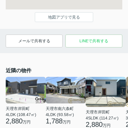
地図アプリで見る
メールで共有する
LINEで共有する
近隣の物件
天理市岸田町
天理市南六条町
天理市岸田町
4LDK (108.47㎡)
4LDK (93.58㎡)
4SLDK (114.27㎡)
3
2,880
1,788
万円
万円
2,880
万円