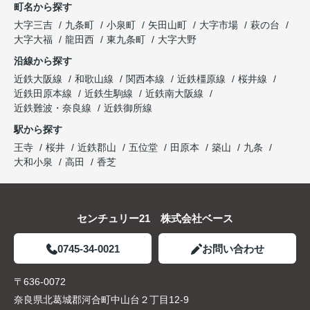
町名から探す
大字三吉
九条町
小泉町
矢田山町
大字市場
萩の台
大字大福
龍田西
東九条町
大字大野
沿線から探す
近鉄大阪線
和歌山線
関西本線
近鉄橿原線
桜井線
近鉄田原本線
近鉄生駒線
近鉄南大阪線
近鉄難波・奈良線
近鉄御所線
駅から探す
王寺
桜井
近鉄郡山
五位堂
田原本
築山
九条
大和小泉
高田
香芝
センチュリー21 株式会社ベース
0745-34-0021
お問い合わせ
〒636-0072
奈良県北葛城郡河合町中山台２丁目12-9