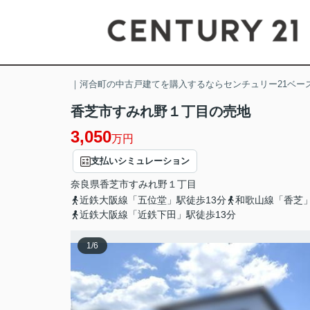
｜河合町の中古戸建てを購入するならセンチュリー21ベー
香芝市すみれ野１丁目の売地
3,050
万円
支払いシミュレーション
奈良県
香芝市
すみれ野
１丁目
近鉄大阪線「五位堂」駅徒歩13分
和歌山線「香芝」
近鉄大阪線「近鉄下田」駅徒歩13分
1
/
6