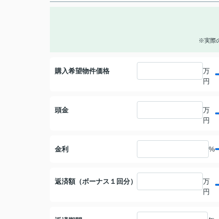
※実際
購入希望物件価格
万
円
頭金
万
円
金利
%
返済額（ボーナス１回分）
万
円