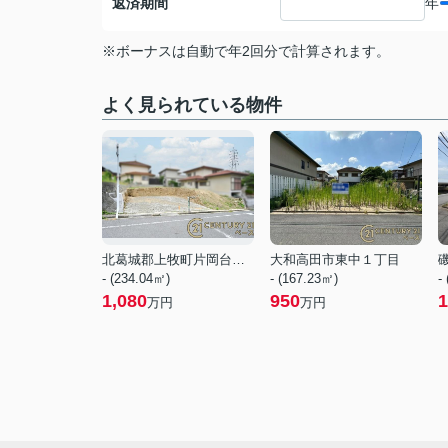
返済期間
年
※ボーナスは自動で年2回分で計算されます。
よく見られている物件
北葛城郡上牧町片岡台１丁目
大和高田市東中１丁目
- (234.04㎡)
- (167.23㎡)
-
1,080
950
1
万円
万円